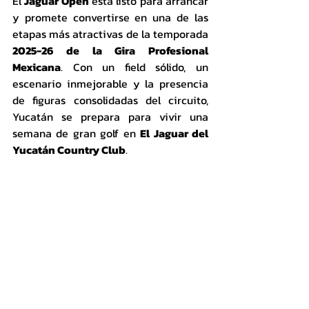
El 
Jaguar Open
 está listo para arrancar 
y promete convertirse en una de las 
etapas más atractivas de la temporada 
2025-26 de la Gira Profesional 
Mexicana
. Con un field sólido, un 
escenario inmejorable y la presencia 
de figuras consolidadas del circuito, 
Yucatán se prepara para vivir una 
semana de gran golf en 
El Jaguar del 
Yucatán Country Club
.
ProAm
Como ya es una tradición previo al 
arranque de cada etapa de la 
Gira 
Profesional Mexicana
, este día se llevó 
a cabo el 
tradicional ProAm
, evento 
que reunió a 
20 equipos
, todos ellos 
conformados por 
un profesional y tres 
jugadores amateurs
.
El 
equipo ganador
 fue el encabezado 