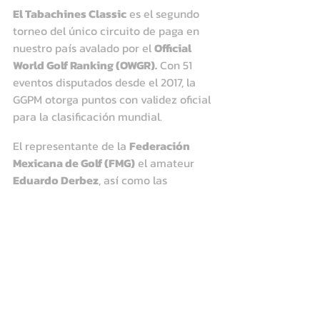
El Tabachines Classic
 es el segundo 
torneo del único circuito de paga en 
nuestro país avalado por el 
Official 
World Golf Ranking (OWGR).
 Con 51 
eventos disputados desde el 2017, la 
GGPM otorga puntos con validez oficial 
para la clasificación mundial.
El representante de la 
Federación 
Mexicana de Golf (FMG)
 el amateur 
Eduardo Derbez
, así como las 
profesionales 
Ingrid Gutiérrez
 y 
Fernanda Lira
 no pasaron el corte.
Cabe mencionar que el mejor 
exponente mexicano en Los 
Tabachines Classic se hará acreedor a 
un boleto a la siguiente edición del 
Mexico Open at Vidanta
, fecha del 