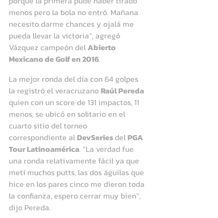
porque la primera pude haber tirado 
menos pero la bola no entró. Mañana 
necesito darme chances y ojalá me 
pueda llevar la victoria”, agregó 
Vázquez campeón del 
Abierto 
Mexicano de Golf en 2016
.
La mejor ronda del día con 64 golpes 
la registró el veracruzano 
Raúl Pereda
quien con un score de 131 impactos, 11 
menos, se ubicó en solitario en el 
cuarto sitio del torneo 
correspondiente al 
DevSeries 
del 
PGA 
Tour Latinoamérica
. “La verdad fue 
una ronda relativamente fácil ya que 
metí muchos putts, las dos águilas que 
hice en los pares cinco me dieron toda 
la confianza, espero cerrar muy bien”, 
dijo Pereda.