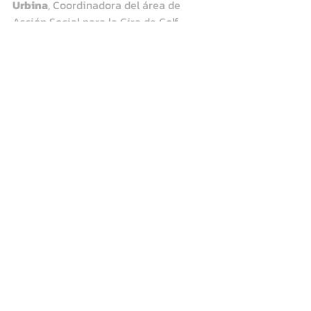
Urbina
, Coordinadora del área de 
Acción Social para la Gira de Golf 
Profesional Mexicana (GGPM),  
Ana 
Magaly García López
, Subagente 
municipal de Playa Libertad, jugadores 
y staff de la GGPM, así como niños, 
niñas y padres de familia de la 
Comunidad Playa Libertad.
Comments
Write a comment...