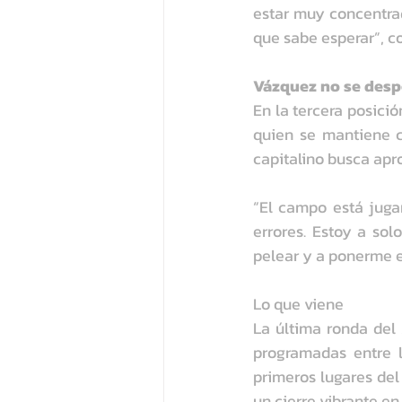
estar muy concentra
que sabe esperar”, c
Vázquez no se des
En la tercera posici
quien se mantiene c
capitalino busca apr
“El campo está juga
errores. Estoy a sol
pelear y a ponerme e
Lo que viene
La última ronda del 
programadas entre l
primeros lugares del
un cierre vibrante en