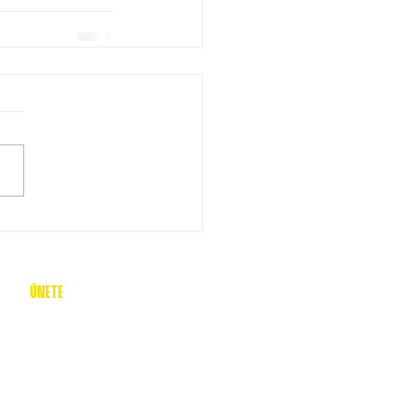
​Únete
Registro
Q-School
Redes Sociales