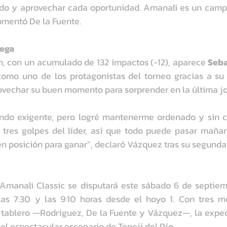
do y aprovechar cada oportunidad. Amanali es un campo
omentó De la Fuente.
pega
ón, con un acumulado de 132 impactos (-12), aparece 
Seba
omo uno de los protagonistas del torneo gracias a su c
ovechar su buen momento para sorprender en la última j
ndo exigente, pero logré mantenerme ordenado y sin c
o tres golpes del líder, así que todo puede pasar mañana
n posición para ganar”, declaró Vázquez tras su segunda
Amanali Classic se disputará este sábado 6 de septiemb
as 7:30 y las 9:10 horas desde el hoyo 1. Con tres me
 tablero —Rodríguez, De la Fuente y Vázquez—, la expec
 el espectacular escenario de Tepeji del Río.