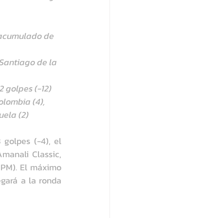
 acumulado de 
 Santiago de la 
2 golpes (-12)
olombia (4), 
uela (2)
olpes (-4), el 
anali Classic, 
PM). El máximo 
gará a la ronda 