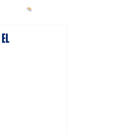
Más
 el