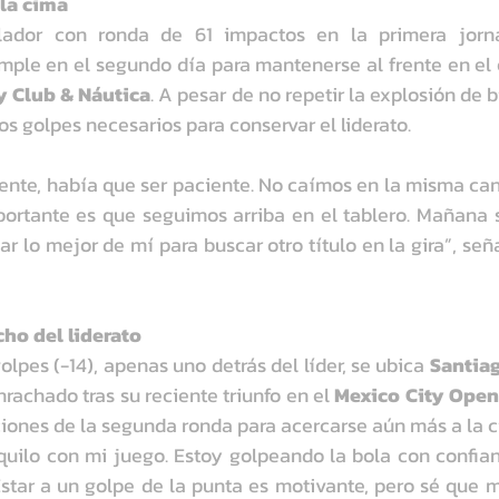
 la cima
ollador con ronda de 61 impactos en la primera jorn
mple en el segundo día para mantenerse al frente en el
 Club & Náutica
. A pesar de no repetir la explosión de bi
os golpes necesarios para conservar el liderato.
rente, había que ser paciente. No caímos en la misma cant
portante es que seguimos arriba en el tablero. Mañana s
r lo mejor de mí para buscar otro título en la gira”, señ
cho del liderato
olpes (-14), apenas uno detrás del líder, se ubica 
Santiag
achado tras su reciente triunfo en el 
Mexico City Open 
iones de la segunda ronda para acercarse aún más a la c
uilo con mi juego. Estoy golpeando la bola con confian
star a un golpe de la punta es motivante, pero sé que 