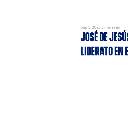
HOME
Leaderbo
Sep 5, 2025
3 min read
José de Jes
liderato en 