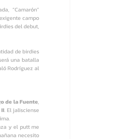
ada, “Camarón” 
 exigente campo 
rdies del debut, 
idad de birdies 
erá una batalla 
aló Rodríguez al 
o de la Fuente
, 
II
. El jalisciense 
ima.
za y el putt me 
mañana necesito 