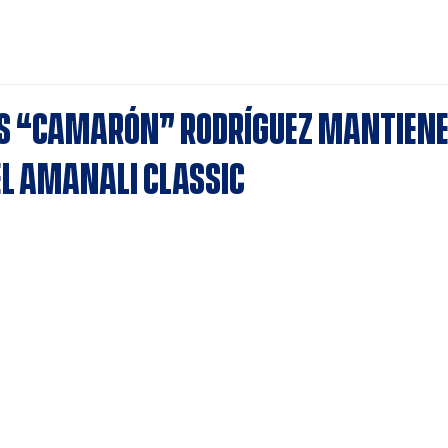
ard
Noticias
Calendario
Estadísticas
Registro
ús “Camarón” Rodríguez mantiene
el Amanali Classic