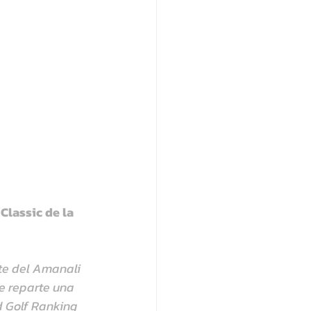
lassic de la 
te del Amanali 
e reparte una 
d Golf Ranking 