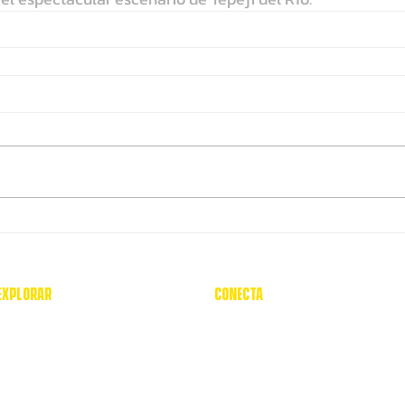
Explorar
Conecta
Home
Jugadores
Leaderboard
Ranking
Noticias
Acción Social
Calendario / Etapas
Reglamento