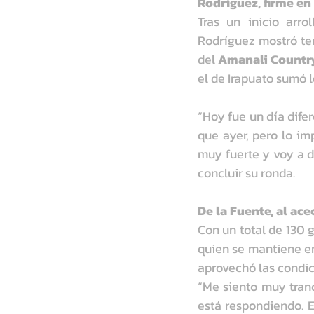
Rodríguez, firme en
Tras un inicio arr
Rodríguez mostró te
del 
Amanali Country
el de Irapuato sumó l
“Hoy fue un día dife
que ayer, pero lo im
muy fuerte y voy a da
concluir su ronda.
De la Fuente, al ace
Con un total de 130 g
quien se mantiene enr
aprovechó las condic
“Me siento muy tranq
está respondiendo. E