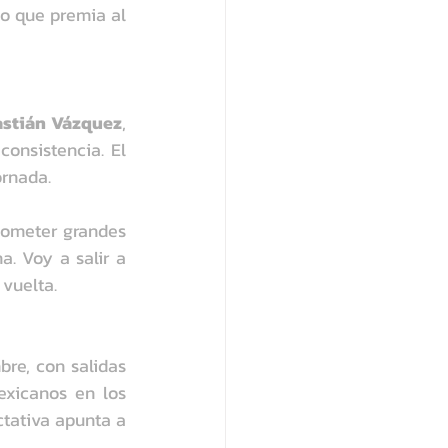
 que premia al 
stián Vázquez
, 
onsistencia. El 
ornada.
ometer grandes 
. Voy a salir a 
 vuelta.
re, con salidas 
xicanos en los 
tativa apunta a 