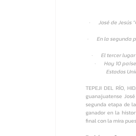
·       
José de Jesús 
·       
En la segunda po
·       
El tercer luga
·       
Hay 10 países
Estados Unido
TEPEJI DEL RÍO, HID
guanajuatense José 
segunda etapa de la
ganador en la histor
final con la mira pues