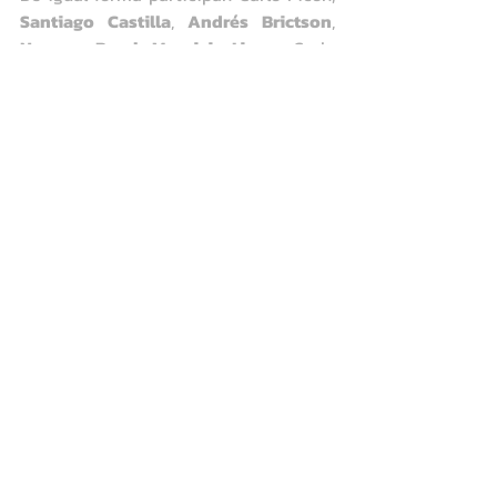
Santiago Castilla
, 
Andrés Brictson
, 
Norman Pearl
, 
Mauricio Lira
 y Carlo 
DeFernex
 entre otros. Del 31 de julio al 
4 de agosto se llevarán de forma 
paralela las Escuelas de Calificación en 
el 
Club de Golf Rincón de Cajicá
 en 
Colombia
 y en el 
Red Hawk Golf Club
en 
Nuevo México
, 
Estados Unidos
.
Comments
Write a comment...