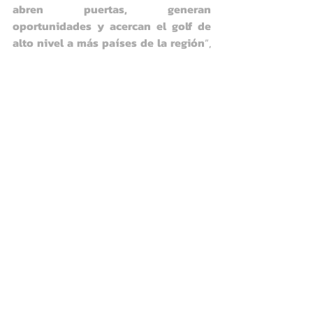
abren puertas, generan 
oportunidades y acercan el golf de 
alto nivel a más países de la región
”, 
expresó Toledo.
Asimismo, destaca la participación del 
estadounidense 
Kyle Stanley
, dos 
veces ganador en el 
PGA Tour
, quien 
resaltó el nivel del field y la calidad del 
escenario. “
El campo es fantástico y el 
torneo está muy bien organizado. Hay 
un gran nivel de jugadores y eso lo 
hace muy competitivo. Estoy 
entusiasmado por lo que viene esta 
semana
”, comentó Stanley.
Con el ProAm como punto de partida, 
el 
El Salvador Open Championship 
III
 está listo para vivir una semana de 
intensa competencia en 
El Encanto 
Country Club
, consolidándose como 