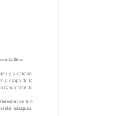
en la Gira 
n y precisión, 
rcera etapa de la 
, al cerrar con una ronda final de 
ofesional
 dentro 
stián Vázquez
, 