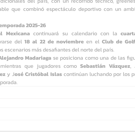
dicionales del país, con un recorrido técnico, greenes
able que combinó espectáculo deportivo con un ambie
 temporada 2025-26
al Mexicana
 continuará su calendario con la 
cuart
rarse del 
18 al 22 de noviembre
 en el 
Club de Golf
os escenarios más desafiantes del norte del país.
Alejandro Madariaga
 se posiciona como una de las fig
 mientras que jugadores como 
Sebastián Vázquez
, 
ez
 y J
osé Cristóbal Islas
 continúan luchando por los p
mporada.