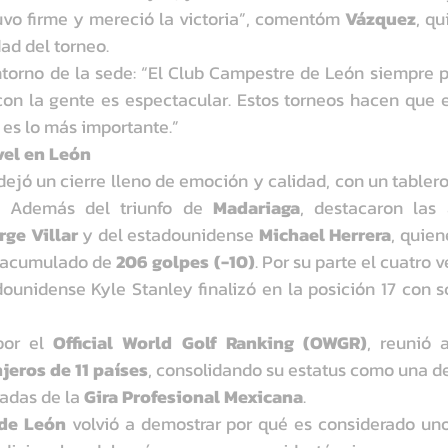
vo firme y mereció la victoria”, comentóm 
Vázquez
, qu
ad del torneo.
torno de la sede: “El Club Campestre de León siempre p
con la gente es espectacular. Estos torneos hacen que e
 es lo más importante.”
vel en León
dejó un cierre lleno de emoción y calidad, con un tablero
. Además del triunfo de 
Madariaga
rge Villar
 y del estadounidense 
Michael Herrera
, quien
n acumulado de 
206 golpes (-10)
. Por su parte el cuatro 
ounidense Kyle Stanley finalizó en la posición 17 con sc
por el 
Official World Golf Ranking (OWGR)
, reunió 
jeros de 11 países
, consolidando su estatus como una de
adas de la 
Gira Profesional Mexicana
.
de León
 volvió a demostrar por qué es considerado un