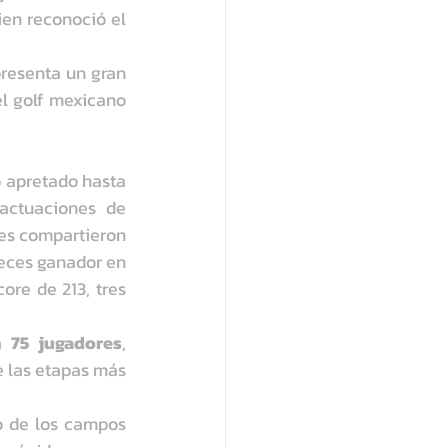
ien reconoció el 
resenta un gran 
l golf mexicano 
 apretado hasta 
, destacaron las actuaciones de 
es compartieron 
veces ganador en 
ore de 213, tres 
a 
75 jugadores
, 
 las etapas más 
o de los campos 