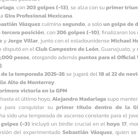
riaga
, con 
203 golpes (-13)
, se alza con su 
primer triun
la 
Gira Profesional Mexicana
.
bastián Vázquez
 culmina 
segundo
, a solo 
un golpe de d
 
tercera posición
, con 
206 golpes (-10)
, finalizaron lo
e
 y 
Jorge Villar
, junto con el estadounidense 
Michael He
e disputó en el 
Club Campestre de León
, Guanajuato, y 
0,000 pesos
, otorgando además 
puntos para el Official
)
.
 de la temporada 2025-26
 se jugará del 
18 al 22 de no
lle Alto de Monterrey
.
primera victoria en la GPM
hasta el último hoyo, 
Alejandro Madariaga
 supo mantene
o para conquistar su 
primer título dentro de la Gi
e ha sido una temporada de ascenso constante para el jov
 golpes (-3)
 incluyó un birdie crucial en el 
hoyo 17
, mo
resión del experimentado 
Sebastián Vázquez
, quien se