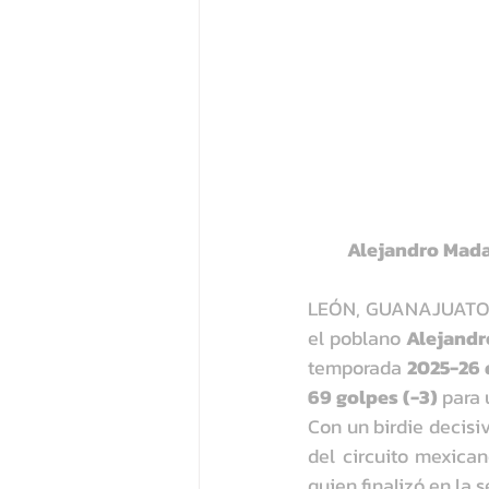
Alejandro Madar
LEÓN, GUANAJUATO (1
el poblano 
Alejandr
temporada 
2025-26 
69 golpes (-3)
 para 
Con un birdie decisiv
del circuito mexica
quien finalizó en la 