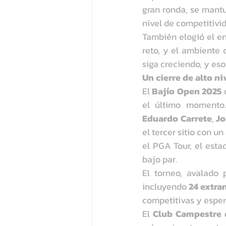
gran ronda, se mantu
nivel de competitivid
También elogió el en
reto, y el ambiente 
siga creciendo, y eso
Un cierre de alto ni
El 
Bajío Open 2025
 
el último momento
Eduardo Carrete
, 
Jo
el tercer sitio con u
el PGA Tour, el estad
bajo par.
El torneo, avalado 
incluyendo 
24 extran
competitivas y esper
El 
Club Campestre 