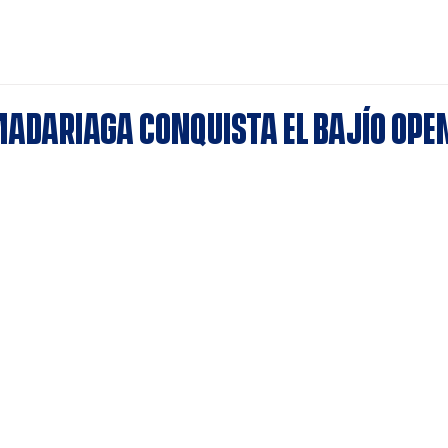
ard
Noticias
Calendario
Estadísticas
Registro
adariaga conquista el Bajío Ope