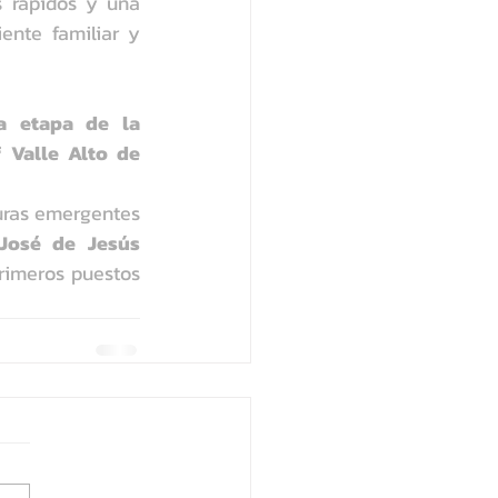
 rápidos y una 
nte familiar y 
a etapa de la 
 Valle Alto de 
uras emergentes 
José de Jesús 
rimeros puestos 