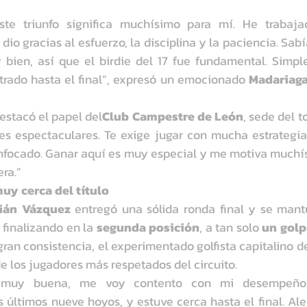
este triunfo significa muchísimo para mí. He trabaj
dio gracias al esfuerzo, la disciplina y la paciencia. Sab
bien, así que el birdie del 17 fue fundamental. Simple
ado hasta el final”, expresó un emocionado 
Madariag
estacó el papel del
Club Campestre de León
, sede del t
s espectaculares. Te exige jugar con mucha estrategia, 
nfocado. Ganar aquí es muy especial y me motiva muchís
ra.”
uy cerca del título
ián Vázquez
 entregó una sólida ronda final y se mant
 finalizando en la 
segunda posición
, a tan solo 
un gol
an consistencia, el experimentado golfista capitalino d
e los jugadores más respetados del circuito.
muy buena, me voy contento con mi desempeño. J
 últimos nueve hoyos, y estuve cerca hasta el final. Ale