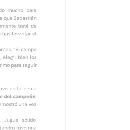
ado mucho para 
ía que Sebastián 
mente traté de 
a
 tras levantar el 
orneo: “El campo 
elegir bien los 
imo para seguir 
uvo en la pelea 
pe del campeón
. 
emostró una vez 
ugué sólido, 
jandro tuvo una 