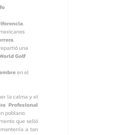
fo 
iferencia
.
s mexicanos 
rrera
.
repartió una 
 World Golf 
viembre
 en el 
r la calma y el 
ra Profesional 
en poblano.
mento que selló 
 mantenía a tan 