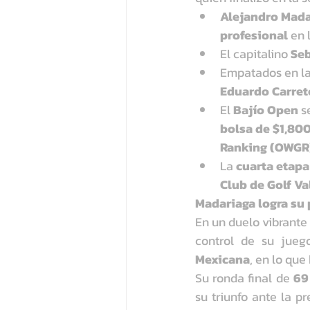
Alejandro Mada
profesional
 en 
El capitalino 
Se
Empatados en la
Eduardo Carret
El 
Bajío Open
 s
bolsa de $1,80
Ranking (OWGR
La 
cuarta etapa
Club de Golf Va
Madariaga logra su 
En un duelo vibrante 
control de su jueg
Mexicana
, en lo qu
Su ronda final de 
69
su triunfo ante la p