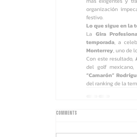
más exigentes y tra
organización impec
festivo.
Lo que sigue en la
La 
Gira Profesion
temporada
, a celeb
Monterrey
, uno de l
Con este resultado, 
del golf mexicano,
“Camarón” Rodrígu
del ranking de la te
Comments