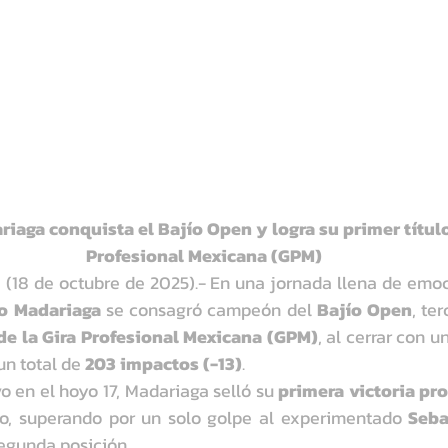
iaga conquista el Bajío Open y logra su primer título 
Profesional Mexicana (GPM)
8 de octubre de 2025).- En una jornada llena de emoció
o Madariaga
 se consagró campeón del 
Bajío Open
, te
de la Gira Profesional Mexicana (GPM)
un total de 
203 impactos (-13)
.
o en el hoyo 17, Madariaga selló su 
primera victoria pr
no, superando por un solo golpe al experimentado 
Seba
segunda posición.