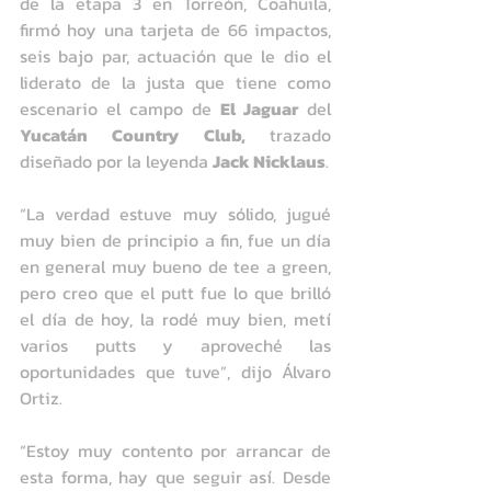
de la etapa 3 en Torreón, Coahuila, 
firmó hoy una tarjeta de 66 impactos, 
seis bajo par, actuación que le dio el 
liderato de la justa que tiene como 
escenario el campo de 
El Jaguar
 del 
Yucatán Country Club, 
trazado 
diseñado por la leyenda 
Jack Nicklaus
.
“La verdad estuve muy sólido, jugué 
muy bien de principio a fin, fue un día 
en general muy bueno de tee a green, 
pero creo que el putt fue lo que brilló 
el día de hoy, la rodé muy bien, metí 
varios putts y aproveché las 
oportunidades que tuve”, dijo Álvaro 
Ortiz.
“Estoy muy contento por arrancar de 
esta forma, hay que seguir así. Desde 